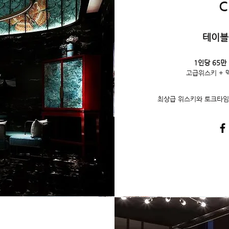
C
테이블
1인당 65만
고급위스키 + 
최상급 위스키와 토크타임