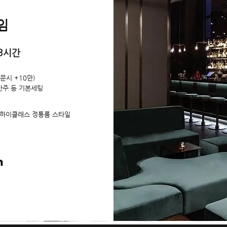
임
3시간
문시 +10만)
안주 등 기본세팅
하이클래스 정통룸 스타일