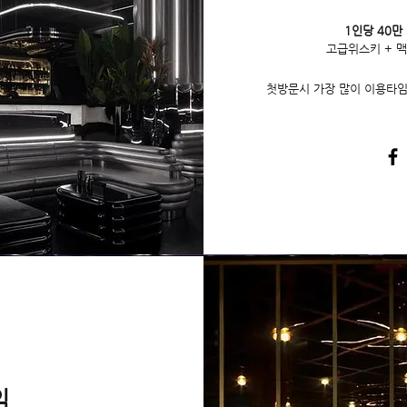
1인당 40만
고급위스키 + 맥
첫방문시 가장 많이 이용타
임