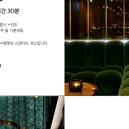
간 3O분
문시 +5만)
안주 등 기본세팅
사랑받는 스댄다드 코스입니다.