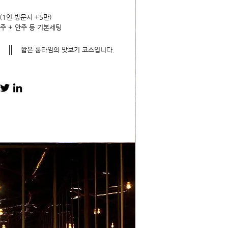
(1인 방문시 +5만)
주 + 안주 등 기본세팅
임
짧은 룸타임의 맛보기 코스입니다.