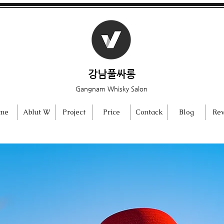
강남풀싸롱
Gangnam Whisky Salon
me
Ablut W
Project
Price
Contack
Blog
Rev