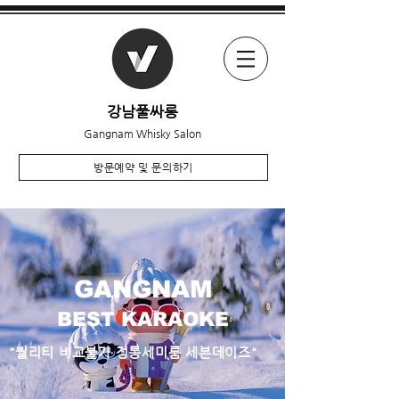
강남풀싸롱
Gangnam Whisky Salon
방문예약 및 문의하기
GANGNAM
BEST KARAOKE
"퀄리티 비교불가 정통세미룸 세븐데이즈"