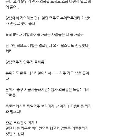
근데 요기 분위기 진자 외국펍 느낌도 조금 나면서 넓고 맘
에 들어..
강남에서 기억하는 펍!! 일단 맥주도 수제맥주인데 가성비
가 괜찮고 맛이 좋다. 
특히 IPA나 에일맥주 좋아하는 사람들은 더 좋아할둣..
난 개인적으로 에일은 별로인데 요기 필스너도 괜찮앗다. 
케케
강남맥주집 양주집 풀싸롱!
분위기도 완쥰 내스타일이라서~~~ 자주 가고 싶은 곳이
다. 
분위기 좋구 시끌시끌하지만? 뭔가 외국같은 느낌? 커서 
그런듯
옥토버페스트 독일맥주 보자마자 난 이거!! 띠용띠용 라거
와 필스터!
완준 무조건 이거지!!
일단 나는 라우흐 바이젠으로 했고 바양반은 메르첸라거 
햇던 것 같다.